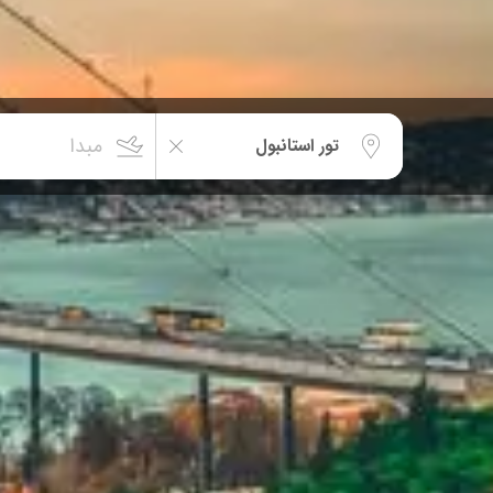
مبدا
استانبول
تور