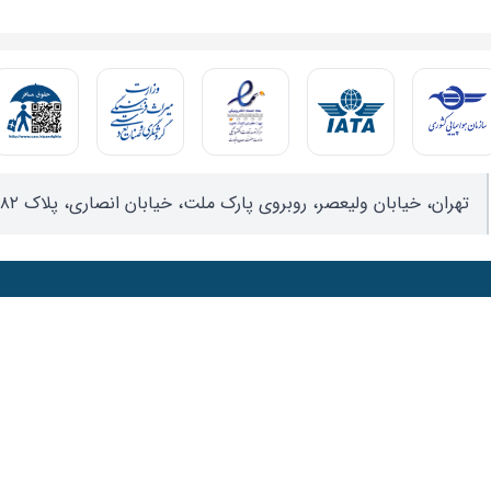
تهران، خیابان ولیعصر، روبروی پارک ملت، خیابان انصاری، پلاک ۸۲، واحد ۱۷
ﺳﺎل ﻣﯽ ﮐﻨﯿﻢ
وید
دسترسی سریع