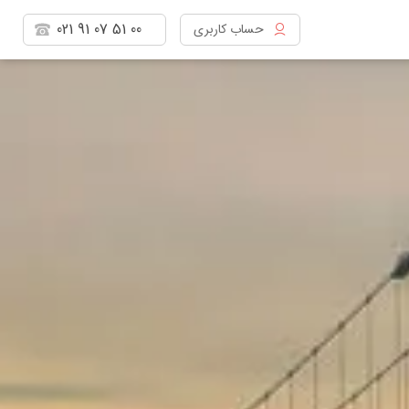
021
91
07
51
00
حساب کاربری
مشاهده پروفایل
خروج