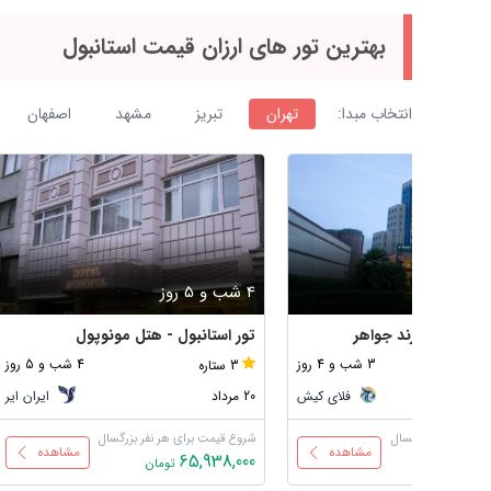
بهترین تور های ارزان قیمت استانبول
انتخاب مبدا:
تهران
تبریز
مشهد
اصفهان
4 شب و 5 روز
بول - هتل گرند جواهر
تور استانبول - هتل مونوپول
3 شب و 4 روز
4 شب و 5 روز
3 ستاره
فلای کیش
20 مرداد
ایران ایر
رای هر نفر بزرگسال
شروع قیمت برای هر نفر بزرگسال
مشاهده
مشاهده
65,938,000
86
تومان
تومان